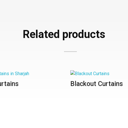
Related products
urtains
Blackout Curtains