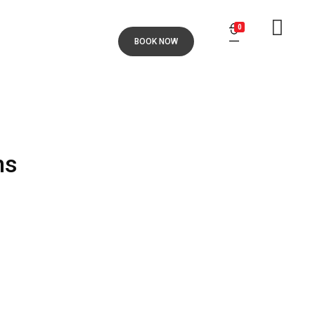
0
BOOK NOW
ns