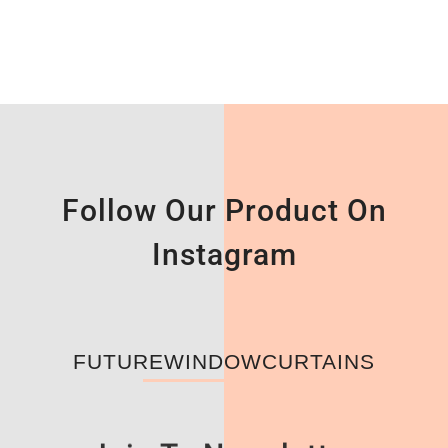
Follow Our Product On
Instagram
FUTUREWINDOWCURTAINS