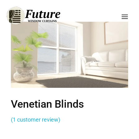
Güvenilir
Mi,
Meritking
futurewindowcurtains.ae
Giriş
Adresi
Marsbahis
Giriş:
Marsbahis
Giriş
Adresi,
Marsbahis
Bonus
Ve
Kampanyalar
Mavibet
Venetian Blinds
Giriş:
Mavibet
Spor
(
1
customer review)
Bahisleri,
Mavibet