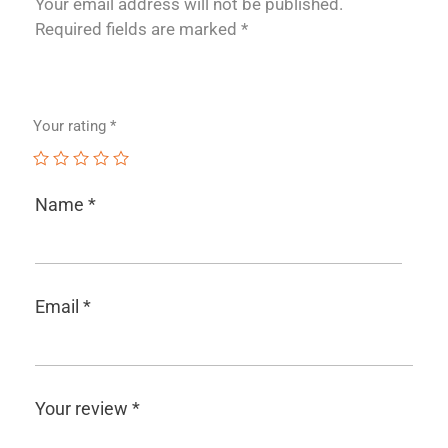
Your email address will not be published.
giriş
Efesbet
Efesbet
Efesbet
Required fields are marked
*
giriş
Efesbet
Betbigo
Betbigo
giriş
Betbigo
Betbigo
Betbigo
giriş
Betbigo
Dedebet
Dedebet
giriş
Dedebet
Dedebet
Dedebet
Your rating
*
giriş
Dedebet
İnterbahis
İnterbahis
giriş
İnterbahis
Netbahis
Netbahis
giriş
Netbahis
Jokerbet
Jokerbet
Name
*
giriş
Jokerbet
Roketbet
Roketbet
giriş
Roketbet
Aresbet
Aresbet
giriş
Aresbet
Roketbet
Roketbet
giriş
Roketbet
Alobet
Alobet
Email
*
giriş
Alobet
Alobet
Alobet
giriş
Alobet
Betzula
Betzula
giriş
Betzula
Betzula
Betzula
giriş
Betzula
Norabahis
Norabahis
giriş
Norabahis
Norabahis
Norabahis
Your review
*
giriş
Norabahis
Editörbet
Editörbet