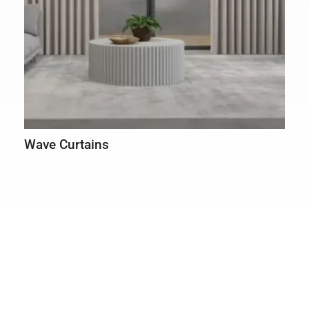
⁠Wave Curtains