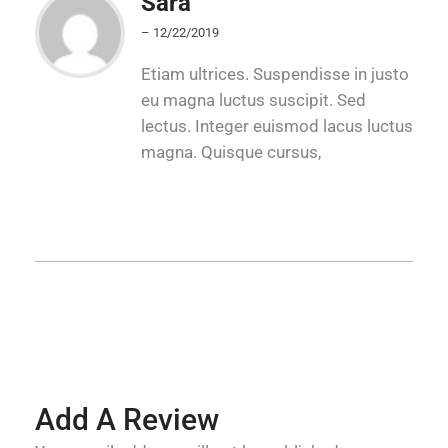
Sara
giriş
norabahis
betkanyon
betkanyon
–
12/22/2019
giriş
betkanyon
prensbet
prensbet
giriş
prensbet
vegabet
vegabet
Etiam ultrices. Suspendisse in justo
giriş
vegabet
betcio
betcio
eu magna luctus suscipit. Sed
giriş
betcio
masterbetting
masterbetting
lectus. Integer euismod lacus luctus
giriş
masterbetting
romabet
romabet
magna. Quisque cursus,
giriş
romabet
süpertotobet
süpertotobet
giriş
süpertotobet
galabet
galabet
giriş
galabet
celtabet
celtabet
giriş
celtabet
aresbet
aresbet
giriş
aresbet
jokerbet
jokerbet
giriş
jokerbet
pashagaming
pashagaming
giriş
pashagaming
kalebet
kalebet
giriş
kalebet
Teosbet
Teosbet
giriş
Teosbet
Betplay
Betplay
giriş
Betplay
Betplay
Betplay
giriş
Betplay
Enjoybet
Enjoybet
Add A Review
giriş
Enjoybet
Enjoybet
Enjoybet
giriş
Enjoybet
Efesbet
Efesbet