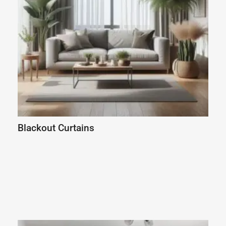
Blackout Curtains