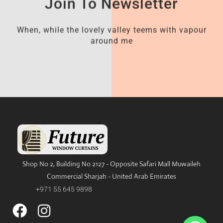
Join To Newsletter
When, while the lovely valley teems with vapour
around me
Shop No 2, Building No 2127 - Opposite Safari Mall Muwaileh
Commercial Sharjah - United Arab Emirates
+971 55 645 9898